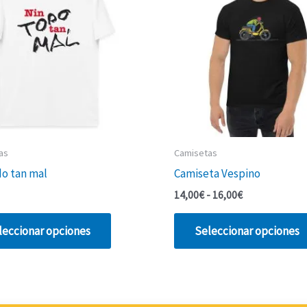
as
Camisetas
do tan mal
Camiseta Vespino
Rango
14,00
€
-
16,00
€
de
Este
precios:
leccionar opciones
Seleccionar opciones
desde
producto
14,00€
tiene
hasta
múltiples
16,00€
variantes.