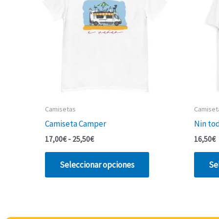
Camisetas
Camiset
Camiseta Camper
Nin to
Rango
17,00
€
-
25,50
€
16,50
€
de
Este
precios:
Seleccionar opciones
Se
desde
producto
17,00€
tiene
hasta
múltiples
25,50€
variantes.