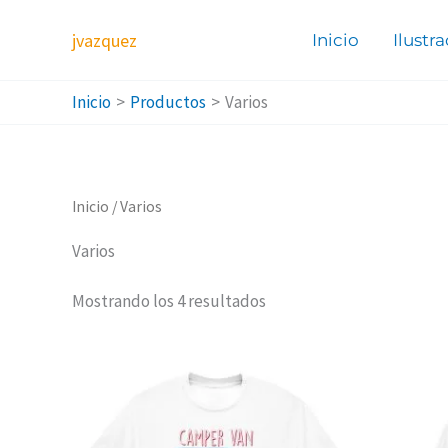
Ir
jvazquez
al
Inicio
Ilustr
contenido
Inicio
Productos
Varios
Inicio
/ Varios
Varios
Ordenado
Mostrando los 4 resultados
por
popularidad